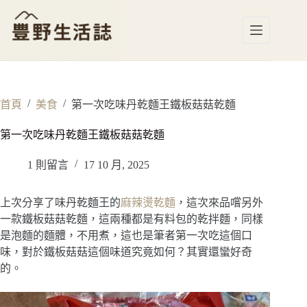
跳
至
主
要
內
容
/
/
首頁
美食
第一次吃味丹乾麵王鐵板菇菇乾麵
第一次吃味丹乾麵王鐵板菇菇乾麵
1 則留言
17 10 月, 2025
上次分享了味丹乾麵王的
麻辣燙乾麵
，這次來品嚐另外
一款鐵板菇菇乾麵，這兩種都是有料包的乾拌麵，同樣
是泡麵的麵體，不用煮，這也是筆者第一次吃這個口
味，對於鐵板菇菇這個味道究竟如何？其實還蠻好奇
的。