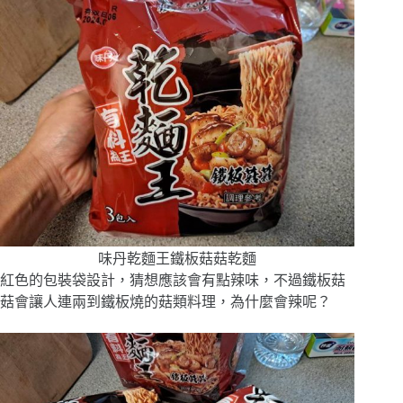
味丹乾麵王鐵板菇菇乾麵
紅色的包裝袋設計，猜想應該會有點辣味，不過鐵板菇
菇會讓人連兩到鐵板燒的菇類料理，為什麼會辣呢？