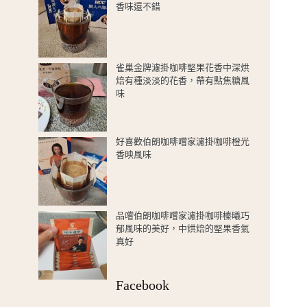
香味還不錯
雀巢金牌濾掛咖啡堅果花香中深烘
焙有種淡淡的花香，帶有點焦糖風
味
好喜歡伯朗咖啡嚐家濾掛咖啡橙光
香映風味
品嚐伯朗咖啡嚐家濾掛咖啡榛曦巧
郁風味的美好，中烘焙的堅果香氣
真好
Facebook