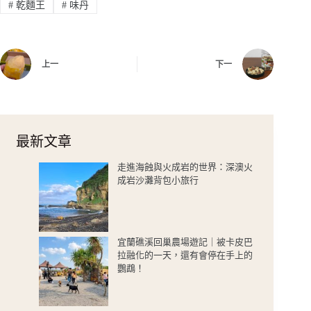
#
乾麵王
#
味丹
上一
下一
最新文章
走進海蝕與火成岩的世界：深澳火
成岩沙灘背包小旅行
宜蘭礁溪回巢農場遊記｜被卡皮巴
拉融化的一天，還有會停在手上的
鸚鵡！