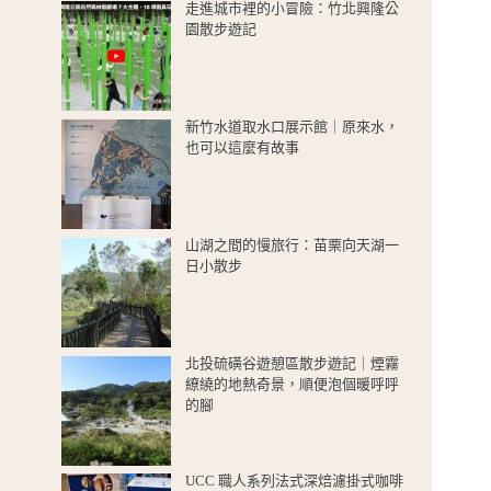
走進城市裡的小冒險：竹北興隆公
園散步遊記
新竹水道取水口展示館｜原來水，
也可以這麼有故事
山湖之間的慢旅行：苗栗向天湖一
日小散步
北投硫磺谷遊憩區散步遊記｜煙霧
繚繞的地熱奇景，順便泡個暖呼呼
的腳
UCC 職人系列法式深焙濾掛式咖啡