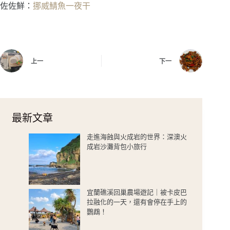
佐佐鮮：
挪威鯖魚一夜干
上一
下一
最新文章
走進海蝕與火成岩的世界：深澳火
成岩沙灘背包小旅行
宜蘭礁溪回巢農場遊記｜被卡皮巴
拉融化的一天，還有會停在手上的
鸚鵡！