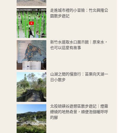
走進城市裡的小冒險：竹北興隆公
園散步遊記
新竹水道取水口展示館｜原來水，
也可以這麼有故事
山湖之間的慢旅行：苗栗向天湖一
日小散步
北投硫磺谷遊憩區散步遊記｜煙霧
繚繞的地熱奇景，順便泡個暖呼呼
的腳