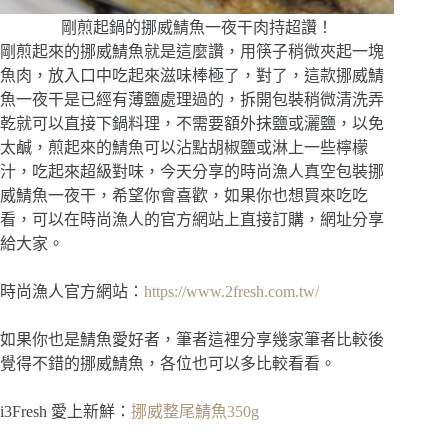
剛煎起鍋的挪威鯖魚一夜干肉持超讚！
剛煎起來的挪威鯖魚就是這麼讚，用筷子稍微夾起一塊
魚肉，放入口中吃起來滋味棒極了，對了，這款挪威鯖
魚一夜干是已經有薄鹽處理過的，拆開包裝稍微清洗弄
乾就可以直接下鍋料理，不需要額外抹鹽或灑鹽，以免
太鹹，煎起來的鯖魚可以沾點胡椒鹽或淋上一些檸檬
汁，吃起來超級對味，今天分享的時尚漁人真空包裝挪
威鯖魚一夜干，希望你會喜歡，如果你也想買來吃吃
看，可以在時尚漁人的官方網站上直接訂購，網址分享
給大家。
時尚漁人官方網站：
https://www.2fresh.com.tw/
如果你也是鯖魚愛好者，筆者這裡分享幾家筆者比較後
覺得不錯的挪威鯖魚，各位也可以多比較看看。
i3Fresh 愛上新鮮：
挪威整尾鯖魚350g