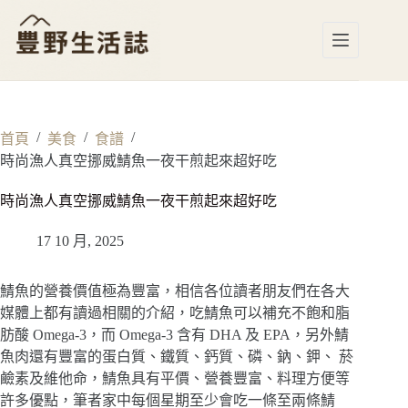
跳
至
主
要
內
容
/
/
/
首頁
美食
食譜
時尚漁人真空挪威鯖魚一夜干煎起來超好吃
時尚漁人真空挪威鯖魚一夜干煎起來超好吃
17 10 月, 2025
鯖魚的營養價值極為豐富，相信各位讀者朋友們在各大
媒體上都有讀過相關的介紹，吃鯖魚可以補充不飽和脂
肪酸 Omega-3，而 Omega-3 含有 DHA 及 EPA，另外鯖
魚肉還有豐富的蛋白質、鐵質、鈣質、磷、鈉、鉀、 菸
鹼素及維他命，鯖魚具有平價、營養豐富、料理方便等
許多優點，筆者家中每個星期至少會吃一條至兩條鯖