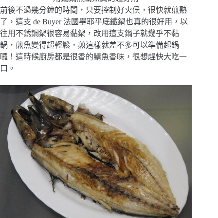
前後不過幾分鐘的時間，只要控制好火侯，很快就煎熟
了，這支 de Buyer 法國畢耶平底鐵鍋也真的很好用，以
往用不銹鋼鍋很容易黏鍋，改用這支鍋子就幾乎不黏
鍋，煎魚變得超輕鬆，煎這樣就差不多可以準備起鍋
囉！這時候廚房都是很香的鯖魚香味，很想趕快大吃一
口。