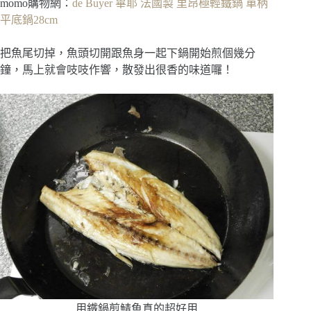
momo購物網：
de Buyer 畢耶 法國製 里昂極輕鐵鍋 單柄
平底鍋28cm
把魚尾切掉，魚頭切開跟魚身一起下鍋開始煎個幾分
鐘，馬上就會吱吱作響，散發出很香的味道囉！
用鐵鍋煎鯖魚真的超好用