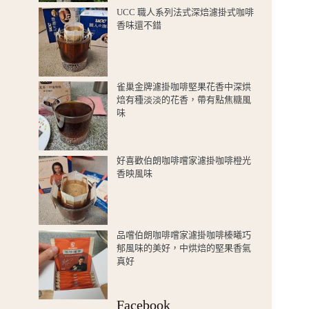
UCC 職人系列法式深焙濾掛式咖啡
香味還不錯
雀巢金牌濾掛咖啡堅果花香中深烘
焙有種淡淡的花香，帶有點焦糖風
味
好喜歡伯朗咖啡嚐家濾掛咖啡橙光
香映風味
品嚐伯朗咖啡嚐家濾掛咖啡榛曦巧
郁風味的美好，中烘焙的堅果香氣
真好
Facebook