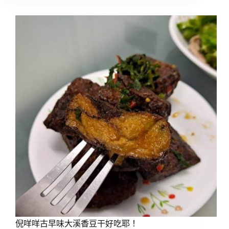
倪咩咩古早味大溪香豆干好吃耶！