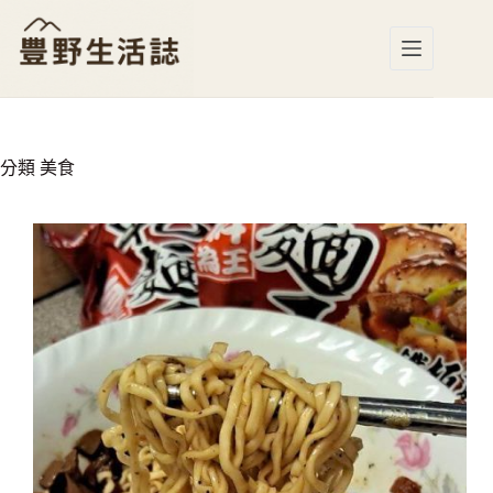
跳
至
主
要
內
容
分類
美食